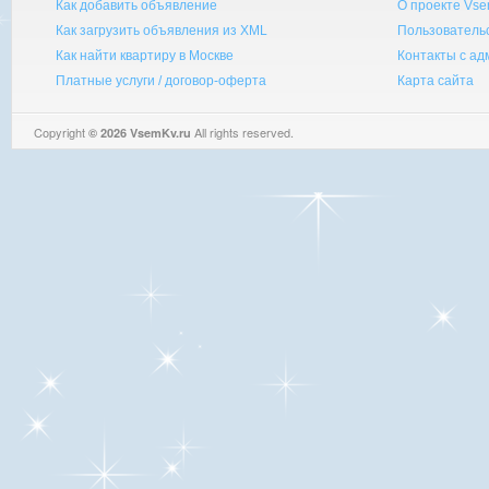
Как добавить объявление
О проекте Vse
Как загрузить объявления из XML
Пользователь
Как найти квартиру в Москве
Контакты с а
Платные услуги / договор-оферта
Карта сайта
Copyright
All rights reserved.
© 2026 VsemKv.ru
Queries: 4 | 0.0038sec.