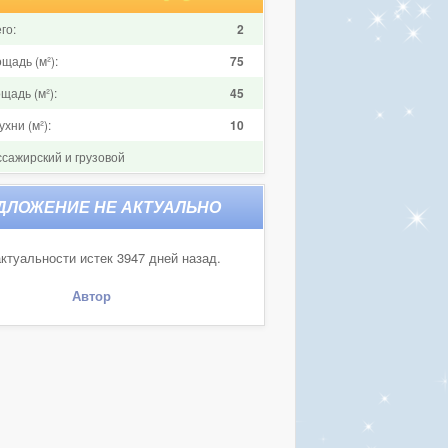
го:
2
щадь (м²):
75
щадь (м²):
45
хни (м²):
10
ссажирский и грузовой
ктуальности истек 3947 дней назад.
Автор