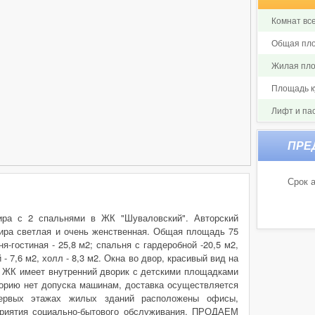
Комнат все
Общая пло
Жилая пло
Площадь ку
Лифт и па
Срок а
тира с 2 спальнями в ЖК "Шуваловский". Авторский
тира светлая и очень женственная. Общая площадь 75
я-гостиная - 25,8 м2; спальня с гардеробной -20,5 м2,
- 7,6 м2, холл - 8,3 м2. Окна во двор, красивый вид на
 ЖК имеет внутренний дворик с детскими площадками
иторию нет допуска машинам, доставка осуществляется
первых этажах жилых зданий расположены офисы,
приятия социально-бытового обслуживания. ПРОДАЕМ