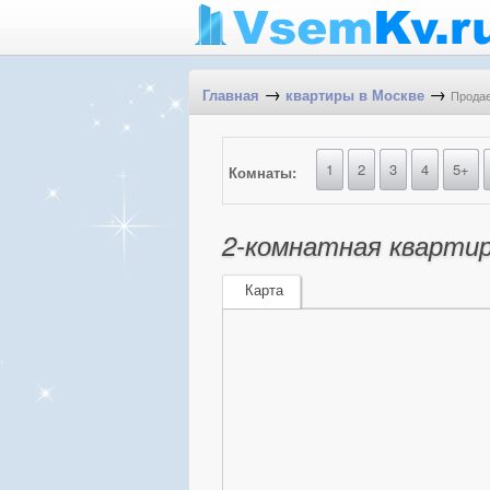
→
→
Продае
Главная
квартиры в Москве
1
2
3
4
5+
Комнаты:
2-комнатная квартир
Карта