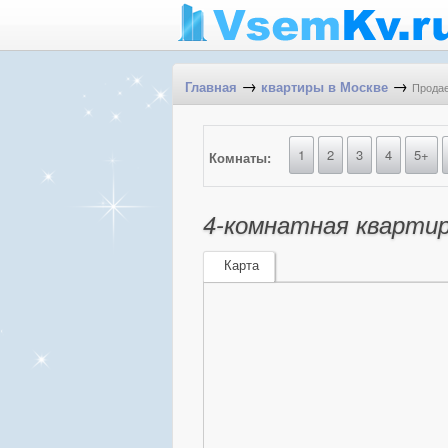
→
→
Продае
Главная
квартиры в Москве
1
2
3
4
5+
Комнаты:
4-комнатная квартир
Карта