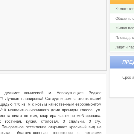
Комнат все
Общая пло
Жилая пло
Площадь ку
Лифт и па
Срок а
, делимся комиссией. м. Новокузнецкая, Редкое
! Лучшая планировка! Сотрудничаем с агентствами!
ощадью 170 кв. м с новым качественным евроремонтом
/10 монолитно-кирпичного дома премиум класса, ул.
монта никто не жил, квартира частично меблирована.
: гостиная, кухня, столовая, 3 спальни, 3 с/у,
. Панорамное остекление открывает красивый вид на
рытая, благоустроенная территория с детскими