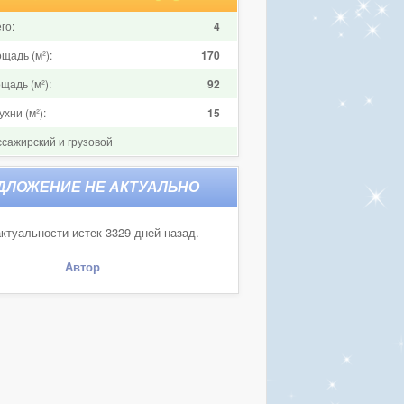
го:
4
щадь (м²):
170
щадь (м²):
92
хни (м²):
15
ссажирский и грузовой
ктуальности истек 3329 дней назад.
Автор