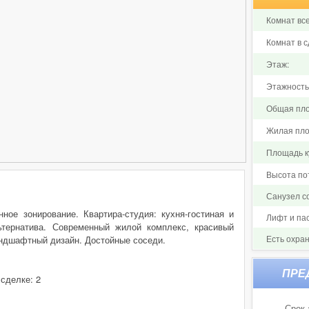
Комнат все
Комнат в с
Этаж:
Этажность
Общая пло
Жилая пло
Площадь ку
Высота по
Санузел 
ное зонирование. Квартира-студия: кухня-гостиная и
Лифт и па
ьтернатива. Современный жилой комплекс, красивый
Есть охра
андшафтный дизайн. Достойные соседи.
 сделке: 2
Срок 