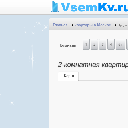
→
→
Продае
Главная
квартиры в Москве
1
2
3
4
5+
Комнаты:
2-комнатная квартира
Карта