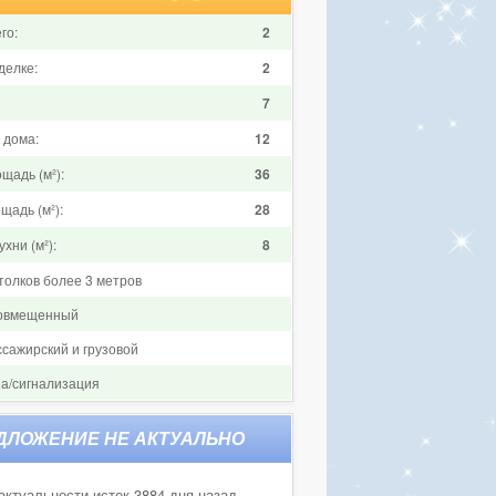
го:
2
делке:
2
7
 дома:
12
щадь (м²):
36
щадь (м²):
28
хни (м²):
8
толков более 3 метров
совмещенный
ссажирский и грузовой
на/сигнализация
актуальности истек 3884 дня назад.