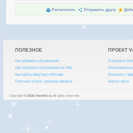
Распечатать
Отправить другу
Доба
ПОЛЕЗНОЕ
ПРОЕКТ V
Как добавить объявление
О проекте Vse
Как загрузить объявления из XML
Пользователь
Как найти квартиру в Москве
Контакты с а
Платные услуги / договор-оферта
Карта сайта
Copyright
All rights reserved.
© 2026 VsemKv.ru
Queries: 4 | 0.0043sec.