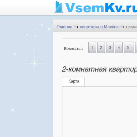
→
→
Продае
Главная
квартиры в Москве
1
2
3
4
5+
Комнаты:
2-комнатная квартира
Карта