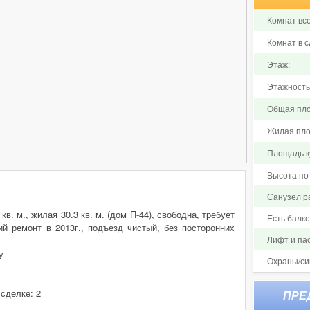
Комнат все
Комнат в с
Этаж:
Этажность
Общая пло
Жилая пло
Площадь ку
Высота по
Санузел р
. м., жилая 30.3 кв. м. (дом П-44), свободна, требует
Есть балк
й ремонт в 2013г., подъезд чистый, без посторонних
Лифт и па
у
Охраны/си
 сделке: 2