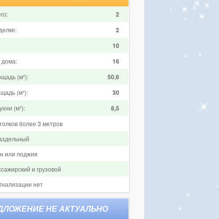
го:
2
делке:
2
10
 дома:
16
щадь (м²):
50,6
щадь (м²):
30
хни (м²):
8,5
толков более 3 метров
аздельный
он или лоджия
ссажирский и грузовой
гнализации нет