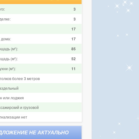
го:
3
делке:
3
17
 дома:
17
щадь (м²):
85
щадь (м²):
52
хни (м²):
11
толков более 3 метров
аздельный
он или лоджия
ссажирский и грузовой
гнализации нет