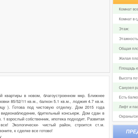
Комнат все
Комнат в с
Этаж:
Этажность
Общая пло
Жилая пло
Площадь ку
Высота по
Санузел р
й квартиры в новом, благоустроенном мкр. Ближнее
Есть балк
вки 85/52/11 кв.м., балкон 5.1 кв.м., лоджия 4.7 кв.м.
Лифт и па
ицу ). Готова под чистовую отделку. Дом 2015 года
, видеонаблюдение, бдительный консьерж. Дом сдан в
Охраны/си
. 1 взрослый собственник, ипотека подходит. Развитая
все! Экологически- чистый район, строится ст.м.
воните, к сделке все готово!
у