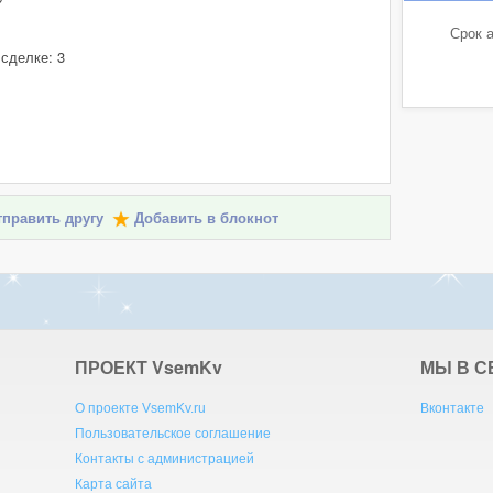
Срок а
 сделке: 3
править другу
Добавить в блокнот
ПРОЕКТ V
sem
K
v
МЫ В С
О проекте VsemKv.ru
Вконтакте
Пользовательское соглашение
Контакты с администрацией
Карта сайта