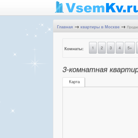
→
→
Продае
Главная
квартиры в Москве
1
2
3
4
5+
Комнаты:
3-комнатная квартир
Карта