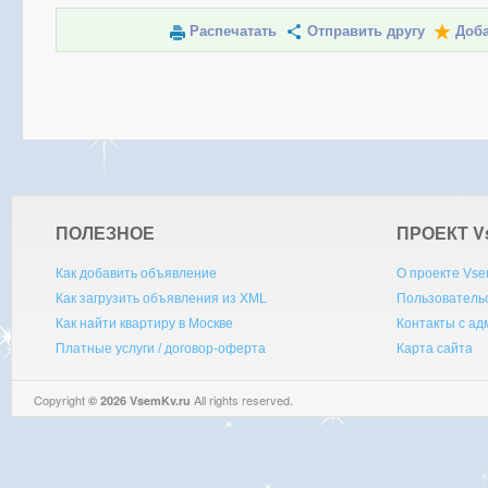
Распечатать
Отправить другу
Доба
ПОЛЕЗНОЕ
ПРОЕКТ V
Как добавить объявление
О проекте Vse
Как загрузить объявления из XML
Пользователь
Как найти квартиру в Москве
Контакты с а
Платные услуги / договор-оферта
Карта сайта
Copyright
All rights reserved.
© 2026 VsemKv.ru
Queries: 4 | 0.0187sec.