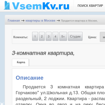
ПОИСК КВАРТИР
→
→
Продается квартира в Москве,
Главная
квартиры в Москве
1
2
3
4
5+
Студии
Комнаты:
Цена:
3-комнатная квартира,
Карта
Описание
Продается 3 комнатная квартир
Горчаково" ул.Школьная д.13. Общая площ
раздельный, 2 лоджии. Квартира - распа
отделку. Окна во двор и на реку Дес