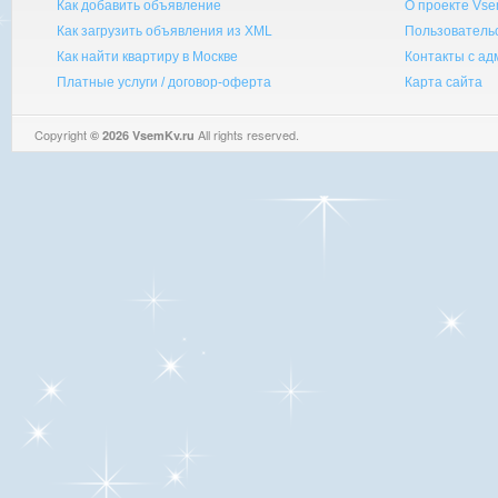
Как добавить объявление
О проекте Vse
Как загрузить объявления из XML
Пользователь
Как найти квартиру в Москве
Контакты с а
Платные услуги / договор-оферта
Карта сайта
Copyright
All rights reserved.
© 2026 VsemKv.ru
Queries: 4 | 0.0050sec.