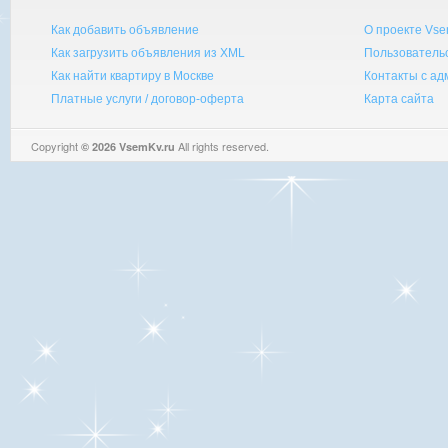
Как добавить объявление
О проекте Vse
Как загрузить объявления из XML
Пользователь
Как найти квартиру в Москве
Контакты с а
Платные услуги / договор-оферта
Карта сайта
Copyright
All rights reserved.
© 2026 VsemKv.ru
Queries: 4 | 0.0034sec.