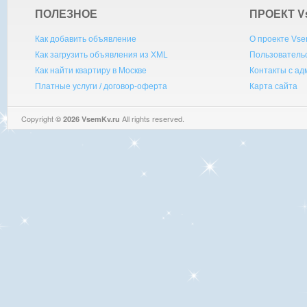
ПОЛЕЗНОЕ
ПРОЕКТ V
Как добавить объявление
О проекте Vse
Как загрузить объявления из XML
Пользователь
Как найти квартиру в Москве
Контакты с а
Платные услуги / договор-оферта
Карта сайта
Copyright
All rights reserved.
© 2026 VsemKv.ru
Queries: 4 | 0.0094sec.