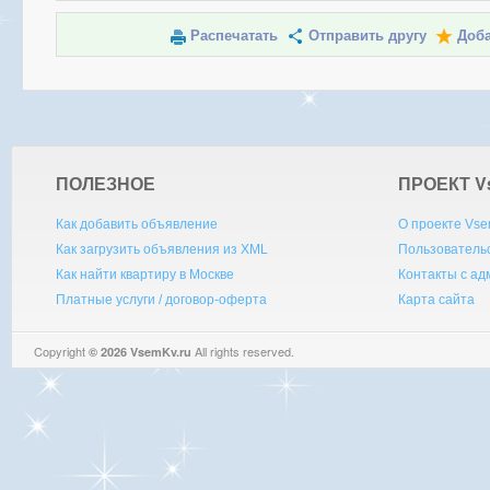
Распечатать
Отправить другу
Доба
ПОЛЕЗНОЕ
ПРОЕКТ V
Как добавить объявление
О проекте Vse
Как загрузить объявления из XML
Пользователь
Как найти квартиру в Москве
Контакты с а
Платные услуги / договор-оферта
Карта сайта
Copyright
All rights reserved.
© 2026 VsemKv.ru
Queries: 4 | 0.0043sec.