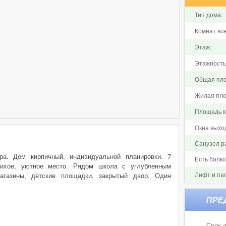
Тип дома:
Комнат все
Этаж:
Этажность
Общая пло
Жилая пло
Площадь ку
Окна выхо
Санузел р
ира. Дом кирпичный, индивидуальной планировки. 7
Есть балк
ихое, уютное место. Рядом школа с углубленным
Лифт и па
агазины, детские площадки, закрытый двор. Один
Срок а