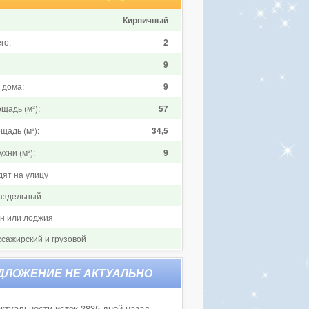
Кирпичный
го:
2
9
 дома:
9
щадь (м²):
57
щадь (м²):
34,5
хни (м²):
9
дят на улицу
аздельный
он или лоджия
ссажирский и грузовой
ктуальности истек 3835 дней назад.