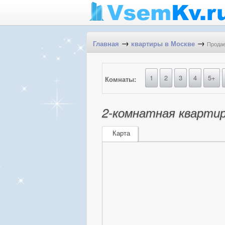
→
→
Продае
Главная
квартиры в Москве
1
2
3
4
5+
Комнаты:
2-комнатная квартира
Карта