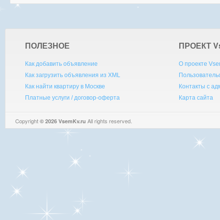
ПОЛЕЗНОЕ
ПРОЕКТ V
Как добавить объявление
О проекте Vse
Как загрузить объявления из XML
Пользователь
Как найти квартиру в Москве
Контакты с а
Платные услуги / договор-оферта
Карта сайта
Copyright
All rights reserved.
© 2026 VsemKv.ru
Queries: 4 | 0.0029sec.