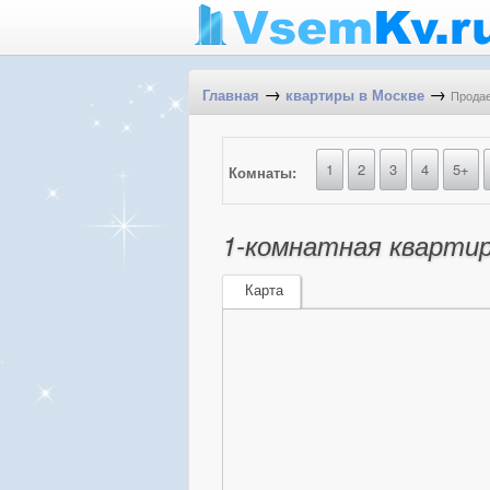
→
→
Продае
Главная
квартиры в Москве
1
2
3
4
5+
Комнаты:
1-комнатная квартир
Карта