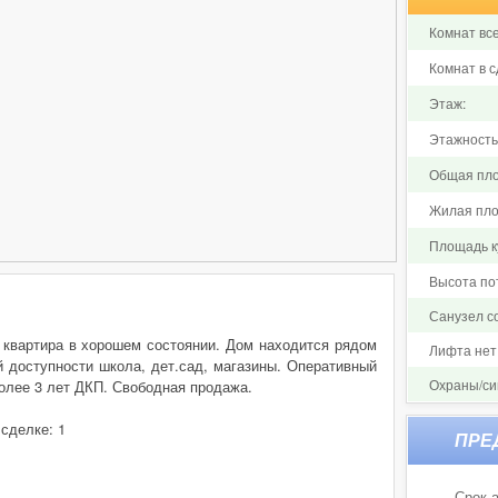
Комнат все
Комнат в с
Этаж:
Этажность
Общая пло
Жилая пло
Площадь ку
Высота по
Санузел 
 квартира в хорошем состоянии. Дом находится рядом
Лифта нет
й доступности школа, дет.сад, магазины. Оперативный
Охраны/си
Более 3 лет ДКП. Свободная продажа.
 сделке: 1
Срок а