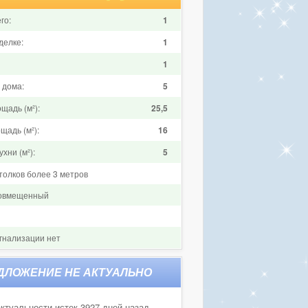
го:
1
делке:
1
1
 дома:
5
щадь (м²):
25,5
щадь (м²):
16
хни (м²):
5
толков более 3 метров
совмещенный
гнализации нет
ктуальности истек 3927 дней назад.