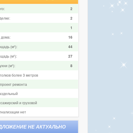
го:
2
делке:
2
1
 дома:
16
щадь (м²):
44
щадь (м²):
27
хни (м²):
8
толков более 3 метров
 проект ремонта
аздельный
ссажирский и грузовой
гнализации нет