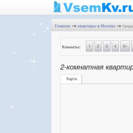
→
→
Продае
Главная
квартиры в Москве
1
2
3
4
5+
Комнаты:
2-комнатная квартира
Карта