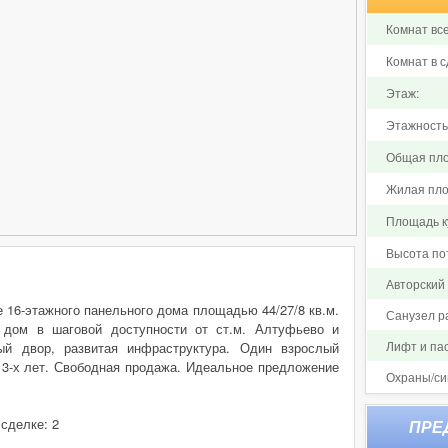
Комнат все
Комнат в с
Этаж:
Этажность
Общая пло
Жилая пло
Площадь ку
Высота по
Авторский
е 16-этажного панельного дома площадью 44/27/8 кв.м.
Санузел р
 дом в шаговой доступности от ст.м. Алтуфьево и
Лифт и па
ый двор, развитая инфраструктура. Один взрослый
е 3-х лет. Свободная продажа. Идеальное предложение
Охраны/си
 сделке: 2