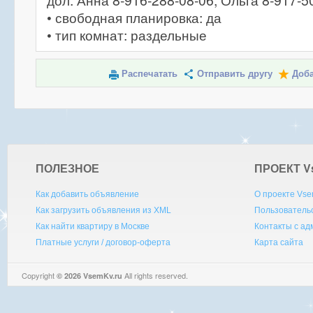
дол. Анна 8-916-288-08-06, Ольга 8-917-5
• свободная планировка: да
• тип комнат: раздельные
Распечатать
Отправить другу
Доба
ПОЛЕЗНОЕ
ПРОЕКТ V
Как добавить объявление
О проекте Vse
Как загрузить объявления из XML
Пользователь
Как найти квартиру в Москве
Контакты с а
Платные услуги / договор-оферта
Карта сайта
Copyright
All rights reserved.
© 2026 VsemKv.ru
Queries: 4 | 0.0055sec.