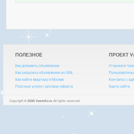
ПОЛЕЗНОЕ
ПРОЕКТ V
Как добавить объявление
О проекте Vse
Как загрузить объявления из XML
Пользователь
Как найти квартиру в Москве
Контакты с а
Платные услуги / договор-оферта
Карта сайта
Copyright
All rights reserved.
© 2026 VsemKv.ru
Queries: 4 | 0.0034sec.