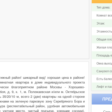
Тип дома:
Комнат все
Этаж:
Этажность
Общая пло
Жилая пло
Площадь ку
Окна выхо
Санузел 
тижный район! шикарный вид! хорошая цена в районе!
Есть балк
омнатная квартира в доме индивидуального проекта
Лифт и па
ически благоприятном районе Москвы - Хорошево-
оя, д. 9, к. 1, м. Полежаевская и/или м. Октябрьское
 35/20/10 м, всего 2 (две) квартиры на одной стороне
окнами на зеленую парковую зону Серебряного Бора и
ура (респектабельный район, удобная автомобильная
е уютное место, чистый подъезд, хорошие соседи).
Срок 