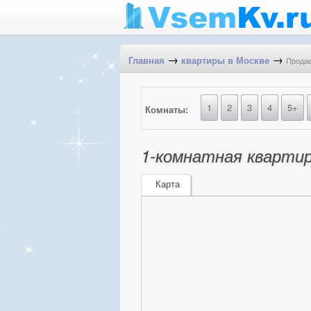
→
→
Продае
Главная
квартиры в Москве
1
2
3
4
5+
Комнаты:
1-комнатная квартира
Карта