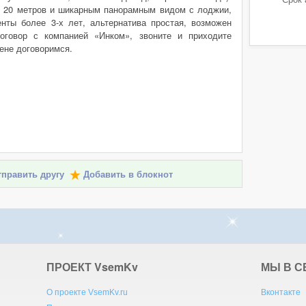
- 20 метров и шикарным панорамным видом с лоджии,
нты более 3-х лет, альтернатива простая, возможен
оговор с компанией «Инком», звоните и приходите
цене договоримся.
править другу
Добавить в блокнот
ПРОЕКТ V
sem
K
v
МЫ В С
О проекте VsemKv.ru
Вконтакте