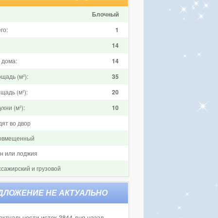
Блочный
го:
1
14
 дома:
14
щадь (м²):
35
щадь (м²):
20
хни (м²):
10
дят во двор
совмещенный
он или лоджия
ссажирский и грузовой
актуальности истек 3844 дня назад.