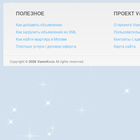
ПОЛЕЗНОЕ
ПРОЕКТ V
Как добавить объявление
О проекте Vse
Как загрузить объявления из XML
Пользователь
Как найти квартиру в Москве
Контакты с а
Платные услуги / договор-оферта
Карта сайта
Copyright
All rights reserved.
© 2026 VsemKv.ru
Queries: 4 | 0.0029sec.