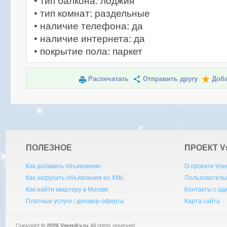
• тип балкона: лоджия
• тип комнат: раздельные
• наличие телефона: да
• наличие интернета: да
• покрытие пола: паркет
Распечатать
Отправить другу
Доба
ПОЛЕЗНОЕ
ПРОЕКТ V
Как добавить объявление
О проекте Vse
Как загрузить объявления из XML
Пользователь
Как найти квартиру в Москве
Контакты с а
Платные услуги / договор-оферта
Карта сайта
Copyright
All rights reserved.
© 2026 VsemKv.ru
Queries: 4 | 0.0035sec.