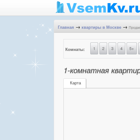
→
→
Продае
Главная
квартиры в Москве
1
2
3
4
5+
Комнаты:
1-комнатная квартира
Карта