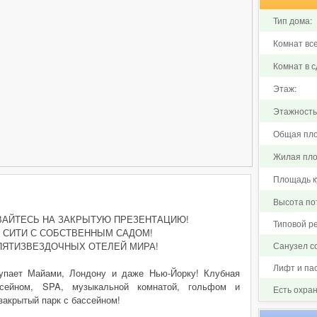
Тип дома:
Комнат все
Комнат в с
Этаж:
Этажность
Общая пло
Жилая пло
Площадь ку
Высота по
ВАЙТЕСЬ НА ЗАКРЫТУЮ ПРЕЗЕНТАЦИЮ!
Типовой р
 СИТИ С СОБСТВЕННЫМ САДОМ!
ПЯТИЗВЕЗДОЧНЫХ ОТЕЛЕЙ МИРА!
Санузел 
Лифт и па
тупает Майами, Лондону и даже Нью-Йорку! Клубная
ссейном, SPA, музыкальной комнатой, гольфом и
Есть охра
закрытый парк с бассейном!