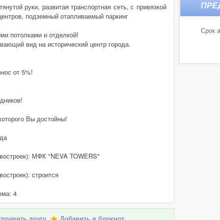
янутой руки, развитая транспортная сеть, с привязкой
центров, подземный отапливаемый паркинг
Срок а
ми потолками и отделкой!
вающий вид на исторический центр города.
ос от 5%!
дников!
которого Вы достойны!
 да
новостроек): МФК "NEVA TOWERS"
востроек): строится
ома: 4
править другу
Добавить в блокнот