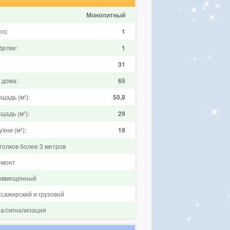
Монолитный
го:
1
делке:
1
31
 дома:
65
щадь (м²):
50,8
щадь (м²):
29
хни (м²):
19
толков более 3 метров
емонт
совмещенный
ссажирский и грузовой
на/сигнализация