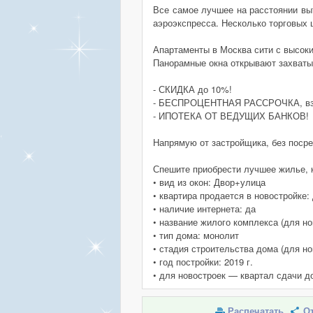
Все самое лучшее на расстоянии выт
аэроэкспресса. Несколько торговых 
Апартаменты в Москва сити с высоки
Панорамные окна открывают захваты
- СКИДКА до 10%!
- БЕСПРОЦЕНТНАЯ РАССРОЧКА, взн
- ИПОТЕКА ОТ ВЕДУЩИХ БАНКОВ!
Напрямую от застройщика, без посре
Спешите приобрести лучшее жилье, 
• вид из окон: Двор+улица
• квартира продается в новостройке:
• наличие интернета: да
• название жилого комплекса (для 
• тип дома: монолит
• стадия строительства дома (для но
• год постройки: 2019 г.
• для новостроек — квартал сдачи д
Распечатать
От