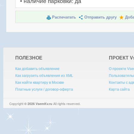
• наличие парковки: да
Распечатать
Отправить другу
Доба
ПОЛЕЗНОЕ
ПРОЕКТ V
Как добавить объявление
О проекте Vse
Как загрузить объявления из XML
Пользователь
Как найти квартиру в Москве
Контакты с а
Платные услуги / договор-оферта
Карта сайта
Copyright
All rights reserved.
© 2026 VsemKv.ru
Queries: 4 | 0.0040sec.