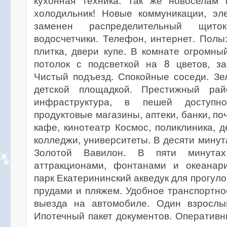
кухонная техника. Так же новоселам 
холодильник! Новые коммуникации, эле
заменен распределительный щито
водосчетчики. Телефон, интернет. Полы
плитка, двери купе. В комнате огромн
потолок с подсветкой на 8 цветов, за
Чистый подъезд. Спокойные соседи. Зе
детской площадкой. Престижный рай
инфраструктура, в пешей доступн
продуктовые магазины, аптеки, банки, по
кафе, кинотеатр Космос, поликлиника, д
колледжи, университеты. В десяти мину
Золотой Вавилон. В пяти минута
аттракционами, фонтанами и океанар
парк Екатерининский акведук для прогуло
прудами и пляжем. Удобное транспортн
выезда на автомобиле. Один взрослый
Ипотечный пакет документов. Оперативн