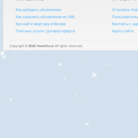
Как добавить объявление
О проекте Vse
Как загрузить объявления из XML
Пользователь
Как найти квартиру в Москве
Контакты с а
Платные услуги / договор-оферта
Карта сайта
Copyright
All rights reserved.
© 2026 VsemKv.ru
Queries: 4 | 0.0041sec.