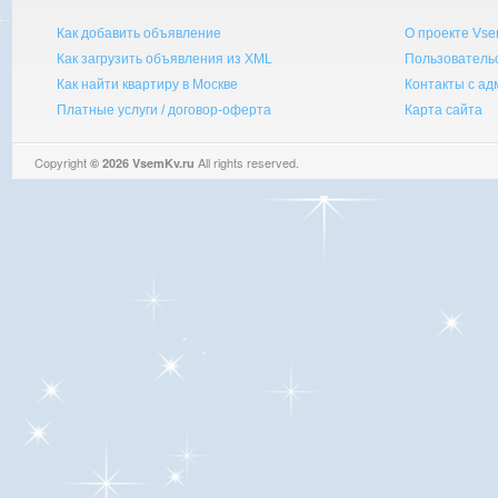
Как добавить объявление
О проекте Vse
Как загрузить объявления из XML
Пользователь
Как найти квартиру в Москве
Контакты с а
Платные услуги / договор-оферта
Карта сайта
Copyright
All rights reserved.
© 2026 VsemKv.ru
Queries: 4 | 0.0046sec.