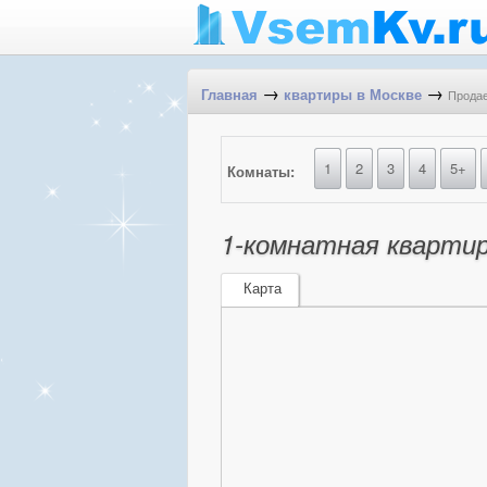
→
→
Продае
Главная
квартиры в Москве
1
2
3
4
5+
Комнаты:
1-комнатная квартира
Карта