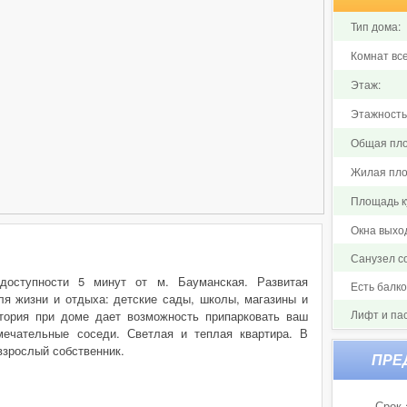
Тип дома:
Комнат все
Этаж:
Этажность
Общая пло
Жилая пло
Площадь ку
Окна выхо
Санузел 
доступности 5 минут от м. Бауманская. Развитая
Есть балк
ля жизни и отдыха: детские сады, школы, магазины и
Лифт и па
тория при доме дает возможность припарковать ваш
мечательные соседи. Светлая и теплая квартира. В
взрослый собственник.
Срок 