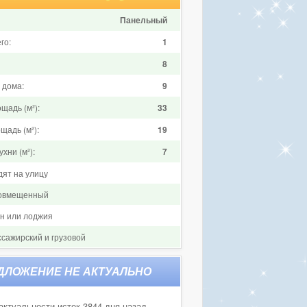
Панельный
го:
1
8
 дома:
9
щадь (м²):
33
щадь (м²):
19
хни (м²):
7
дят на улицу
совмещенный
он или лоджия
ссажирский и грузовой
актуальности истек 3844 дня назад.