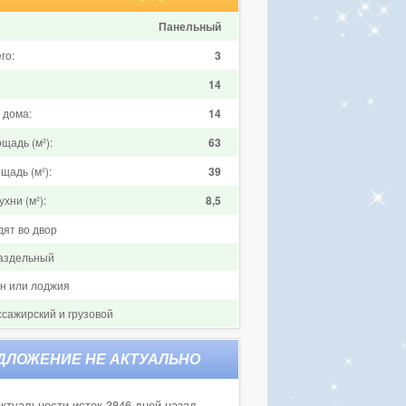
Панельный
го:
3
14
 дома:
14
щадь (м²):
63
щадь (м²):
39
хни (м²):
8,5
дят во двор
аздельный
он или лоджия
ссажирский и грузовой
ктуальности истек 3846 дней назад.