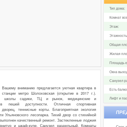
Тип дома:
Комнат все
Этаж:
Этажность
Общая пло
Жилая пло
Площадь ку
Окна выхо
Санузел р
! Вашему вниманию предлагается уютная квартира в
Есть балк
 станции метро Шолоховская (открытие в 2017 г.).
Лифт и па
на: школы садики, ТЦ и рынок, медицинские и
 в пешей доступности. Отличная спортивная
 дворец, теннисные корты. Благоприятная экология
ти Ульяновского лесопарка. Тихий двор со стихийной
 выполнен качественный ремонт. Застекленные лоджия
арнитур и шкаф-купе. Санузел раздельный. Комнаты
Срок а