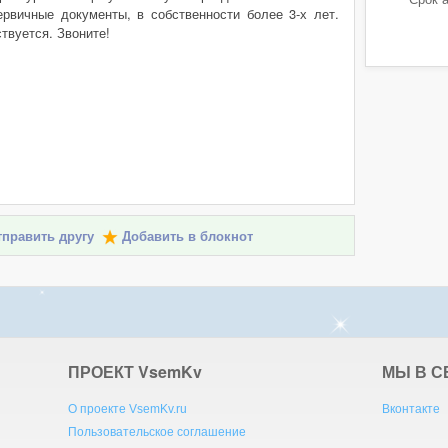
ервичные документы, в собственности более 3-х лет.
твуется. Звоните!
править другу
Добавить в блокнот
ПРОЕКТ V
sem
K
v
МЫ В С
О проекте VsemKv.ru
Вконтакте
Пользовательское соглашение