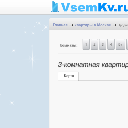
→
→
Продае
Главная
квартиры в Москве
1
2
3
4
5+
Комнаты:
3-комнатная квартир
Карта