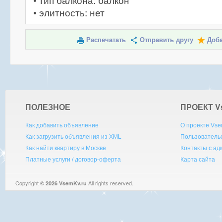
• тип балкона: балкон
• элитность: нет
Распечатать
Отправить другу
Доба
ПОЛЕЗНОЕ
ПРОЕКТ V
Как добавить объявление
О проекте Vse
Как загрузить объявления из XML
Пользователь
Как найти квартиру в Москве
Контакты с а
Платные услуги / договор-оферта
Карта сайта
Copyright
All rights reserved.
© 2026 VsemKv.ru
Queries: 4 | 0.0027sec.