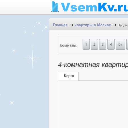
→
→
Продае
Главная
квартиры в Москве
1
2
3
4
5+
Комнаты:
4-комнатная квартира
Карта