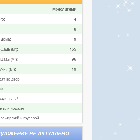
Монолитный
го:
4
8
 дома:
9
щадь (м²):
155
щадь (м²):
96
хни (м²):
19
дят во двор
та
аздельный
он или лоджия
ссажирский и грузовой