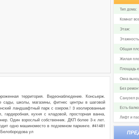
Тип дома:
Комнат все
Этаж:
Этажность
Общая пло
Жилая пло
Площадь ку
Окна выхо
Без ремон
женная территория. Видеонаблюдение. Консьерж.
Санузел р
ие сады, школы, магазины, фитнес центры в шаговой
Есть балк
нский ландшафтный парк с озером.! 3 изолированные
л, гардеробная, кухня с кладовой, просторная ванна,
Лифт и па
онер. Один взрослый собственник. ДКП более 3-х лет.
одит одно машиноместо в подземном паркинге. #41481
а Белобородова ул