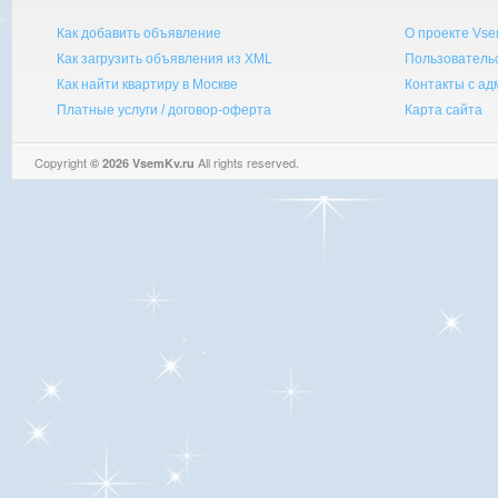
Как добавить объявление
О проекте Vse
Как загрузить объявления из XML
Пользователь
Как найти квартиру в Москве
Контакты с а
Платные услуги / договор-оферта
Карта сайта
Copyright
All rights reserved.
© 2026 VsemKv.ru
Queries: 4 | 0.0040sec.