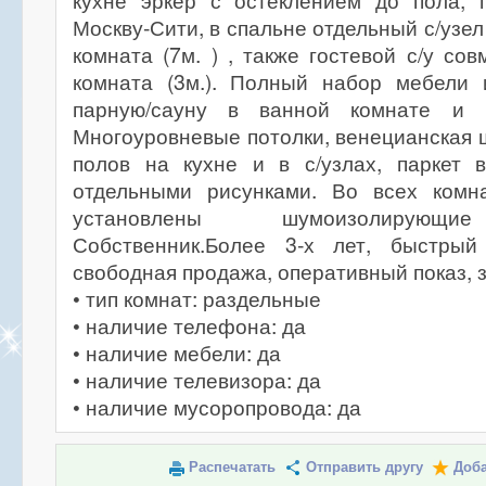
кухне эркер с остеклением до пола,
Москву-Сити, в спальне отдельный с/узел 
комната (7м. ) , также гостевой с/у со
комната (3м.). Полный набор мебели 
парную/сауну в ванной комнате и 
Многоуровневые потолки, венецианская ш
полов на кухне и в с/узлах, паркет 
отдельными рисунками. Во всех комн
установлены шумоизолирующие
Собственник.Более 3-х лет, быстрый
свободная продажа, оперативный показ, 
• тип комнат: раздельные
• наличие телефона: да
• наличие мебели: да
• наличие телевизора: да
• наличие мусоропровода: да
Распечатать
Отправить другу
Доба