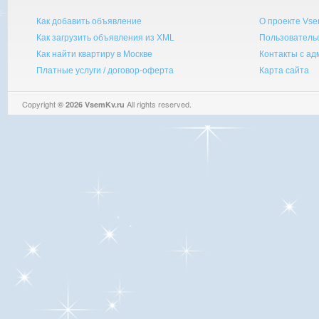
Как добавить объявление
О проекте Vse
Как загрузить объявления из XML
Пользователь
Как найти квартиру в Москве
Контакты с а
Платные услуги / договор-оферта
Карта сайта
Copyright
All rights reserved.
© 2026 VsemKv.ru
Queries: 4 | 0.0032sec.