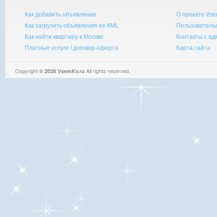
Как добавить объявление
О проекте Vse
Как загрузить объявления из XML
Пользователь
Как найти квартиру в Москве
Контакты с а
Платные услуги / договор-оферта
Карта сайта
Copyright
All rights reserved.
© 2026 VsemKv.ru
Queries: 4 | 0.0045sec.