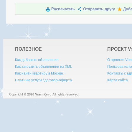
Распечатать
Отправить другу
Доба
ПОЛЕЗНОЕ
ПРОЕКТ V
Как добавить объявление
О проекте Vse
Как загрузить объявления из XML
Пользователь
Как найти квартиру в Москве
Контакты с а
Платные услуги / договор-оферта
Карта сайта
Copyright
All rights reserved.
© 2026 VsemKv.ru
Queries: 4 | 0.0029sec.