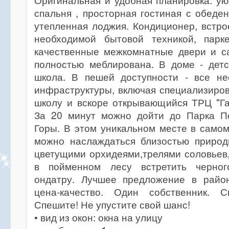
Оригинальная и удобная планировка: у
спальня , просторная гостиная с обеде
утепленная лоджия. Кондиционер, встро
необходимой бытовой техникой, парк
качественные межкомнатные двери и са
полностью меблирована. В доме - детс
школа. В пешей доступности - все н
инфраструктуры, включая специализиро
школу и вскоре открывающийся ТРЦ "Га
За 20 минут можно дойти до Парка П
Горы. В этом уникальном месте в само
можно наслаждаться близостью приро
цветущими орхидеями,трелями соловьев,
в пойменном лесу встретить черного
ондатру. Лучшее предложение в райо
цена-качество. Один собственник. С
Спешите! Не упустите свой шанс!
• вид из окон: окна на улицу