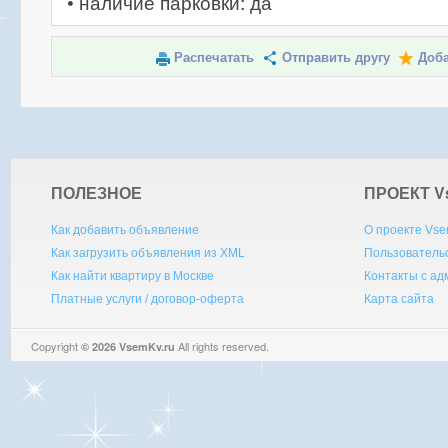
• наличие парковки: да
Распечатать
Отправить другу
Доба
ПОЛЕЗНОЕ
ПРОЕКТ V
Как добавить объявление
О проекте Vse
Как загрузить объявления из XML
Пользователь
Как найти квартиру в Москве
Контакты с а
Платные услуги / договор-оферта
Карта сайта
Copyright
All rights reserved.
© 2026 VsemKv.ru
Queries: 4 | 0.0029sec.