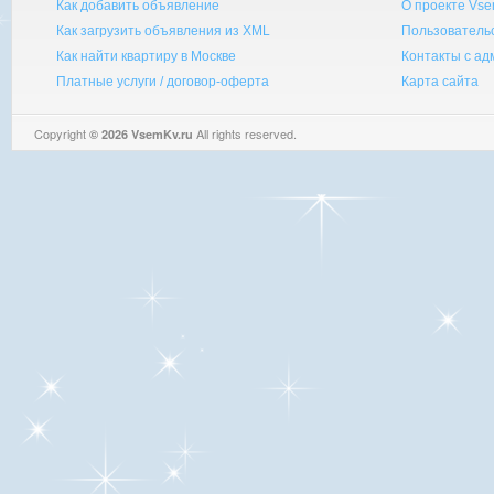
Как добавить объявление
О проекте Vse
Как загрузить объявления из XML
Пользователь
Как найти квартиру в Москве
Контакты с а
Платные услуги / договор-оферта
Карта сайта
Copyright
All rights reserved.
© 2026 VsemKv.ru
Queries: 4 | 0.0050sec.