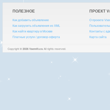
ПОЛЕЗНОЕ
ПРОЕКТ V
Как добавить объявление
О проекте Vse
Как загрузить объявления из XML
Пользователь
Как найти квартиру в Москве
Контакты с а
Платные услуги / договор-оферта
Карта сайта
Copyright
All rights reserved.
© 2026 VsemKv.ru
Queries: 4 | 0.0037sec.