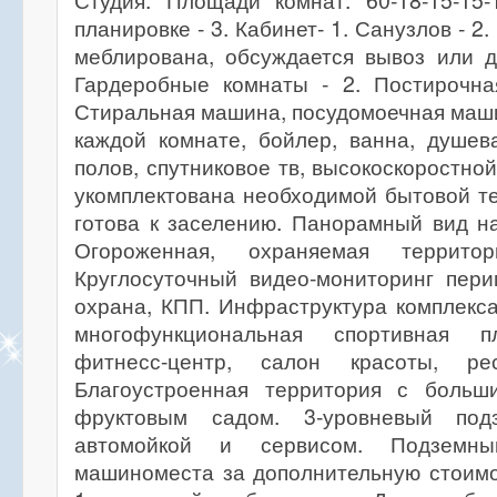
Студия. Площади комнат: 60-18-15-15-
планировке - 3. Кабинет- 1. Санузлов - 2
меблирована, обсуждается вывоз или д
Гардеробные комнаты - 2. Постирочная
Стиральная машина, посудомоечная маш
каждой комнате, бойлер, ванна, душев
полов, спутниковое тв, высокоскоростно
укомплектована необходимой бытовой т
готова к заселению. Панорамный вид н
Огороженная, охраняемая территор
Круглосуточный видео-мониторинг пери
охрана, КПП. Инфраструктура комплекса
многофункциональная спортивная п
фитнесс-центр, салон красоты, рес
Благоустроенная территория с больш
фруктовым садом. 3-уровневый под
автомойкой и сервисом. Подземн
машиноместа за дополнительную стоимо