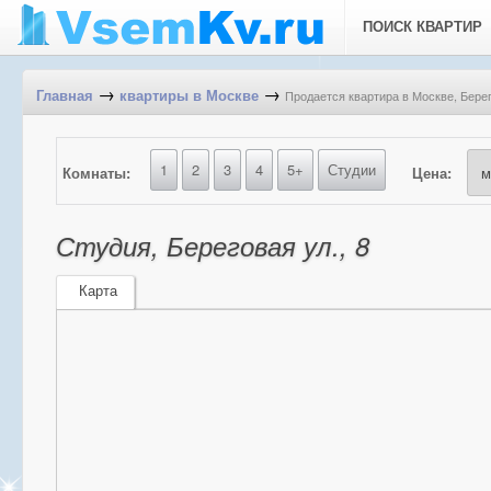
ПОИСК КВАРТИР
→
→
Продается квартира в Москве, Берег
Главная
квартиры в Москве
1
2
3
4
5+
Студии
Комнаты:
Цена:
Студия, Береговая ул., 8
Карта