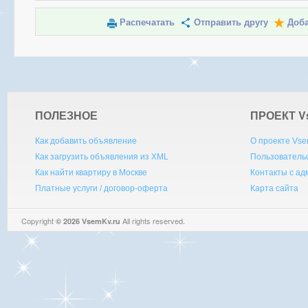
Распечатать
Отправить другу
Доба
ПОЛЕЗНОЕ
ПРОЕКТ V
Как добавить объявление
О проекте Vse
Как загрузить объявления из XML
Пользователь
Как найти квартиру в Москве
Контакты с а
Платные услуги / договор-оферта
Карта сайта
Copyright
All rights reserved.
© 2026 VsemKv.ru
Queries: 4 | 0.0063sec.