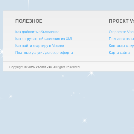
ПОЛЕЗНОЕ
ПРОЕКТ V
Как добавить объявление
О проекте Vse
Как загрузить объявления из XML
Пользователь
Как найти квартиру в Москве
Контакты с а
Платные услуги / договор-оферта
Карта сайта
Copyright
All rights reserved.
© 2026 VsemKv.ru
Queries: 4 | 0.0035sec.