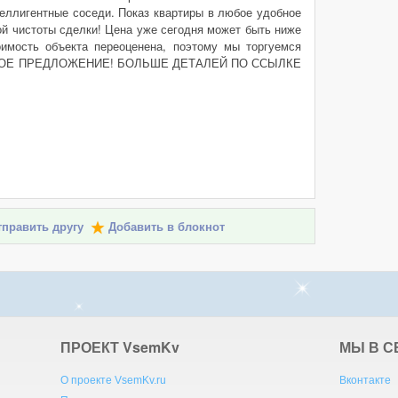
еллигентные соседи. Показ квартиры в любое удобное
ой чистоты сделки! Цена уже сегодня может быть ниже
имость объекта переоценена, поэтому мы торгуемся
СВОЕ ПРЕДЛОЖЕНИЕ! БОЛЬШЕ ДЕТАЛЕЙ ПО ССЫЛКЕ
править другу
Добавить в блокнот
ПРОЕКТ V
sem
K
v
МЫ В С
О проекте VsemKv.ru
Вконтакте