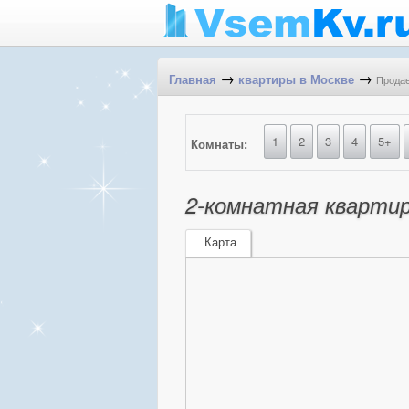
→
→
Продае
Главная
квартиры в Москве
1
2
3
4
5+
Комнаты:
2-комнатная квартир
Карта