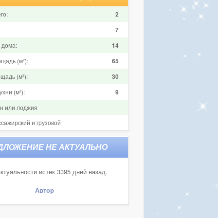
го:
2
7
 дома:
14
щадь (м²):
65
щадь (м²):
30
хни (м²):
9
он или лоджия
ссажирский и грузовой
ктуальности истек 3395 дней назад.
Автор