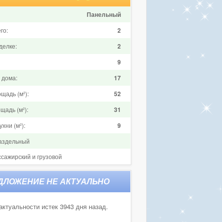
Панельный
го:
2
делке:
2
9
 дома:
17
щадь (м²):
52
щадь (м²):
31
хни (м²):
9
аздельный
ссажирский и грузовой
актуальности истек 3943 дня назад.