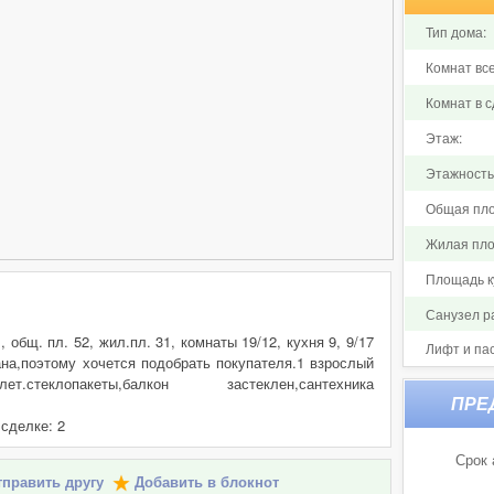
Тип дома:
Комнат все
Комнат в с
Этаж:
Этажность
Общая пло
Жилая пло
Площадь ку
Санузел р
 общ. пл. 52, жил.пл. 31, комнаты 19/12, кухня 9, 9/17
Лифт и па
ана,поэтому хочется подобрать покупателя.1 взрослый
теклопакеты,балкон застеклен,сантехника
 сделке: 2
Срок 
править другу
Добавить в блокнот