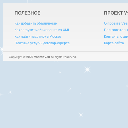
ПОЛЕЗНОЕ
ПРОЕКТ V
Как добавить объявление
О проекте Vse
Как загрузить объявления из XML
Пользователь
Как найти квартиру в Москве
Контакты с а
Платные услуги / договор-оферта
Карта сайта
Copyright
All rights reserved.
© 2026 VsemKv.ru
Queries: 4 | 0.0045sec.