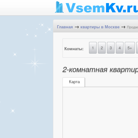
→
→
Продае
Главная
квартиры в Москве
1
2
3
4
5+
Комнаты:
2-комнатная квартир
Карта