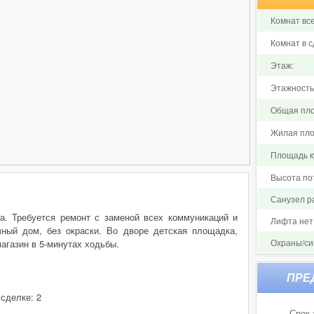
Комнат все
Комнат в с
Этаж:
Этажность
Общая пло
Жилая пло
Площадь ку
Высота по
Санузел р
ра. Требуется ремонт с заменой всех коммуникаций и
Лифта нет
чный дом, без окраски. Во дворе детская площадка,
Охраны/си
агазин в 5-минутах ходьбы.
 сделке: 2
Срок 