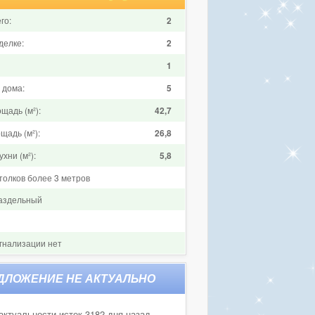
го:
2
делке:
2
1
 дома:
5
щадь (м²):
42,7
щадь (м²):
26,8
хни (м²):
5,8
толков более 3 метров
аздельный
гнализации нет
актуальности истек 3182 дня назад.