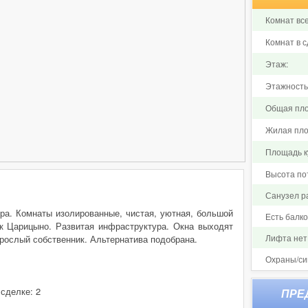
Комнат все
Комнат в с
Этаж:
Этажность
Общая пло
Жилая пло
Площадь ку
Высота по
Санузел р
ира. Комнаты изолированные, чистая, уютная, большой
Есть балк
к Царицыно. Развитая инфраструктура. Окна выходят
Лифта нет
зрослый собственник. Альтернатива подобрана.
Охраны/си
 сделке: 2