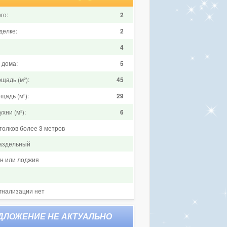
го:
2
делке:
2
4
 дома:
5
щадь (м²):
45
щадь (м²):
29
хни (м²):
6
толков более 3 метров
аздельный
он или лоджия
гнализации нет