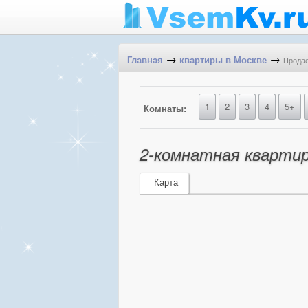
→
→
Продае
Главная
квартиры в Москве
1
2
3
4
5+
Комнаты:
2-комнатная квартира
Карта