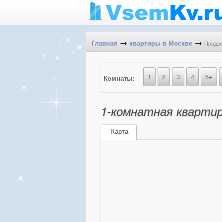
→
→
Продае
Главная
квартиры в Москве
1
2
3
4
5+
Комнаты:
1-комнатная квартир
Карта