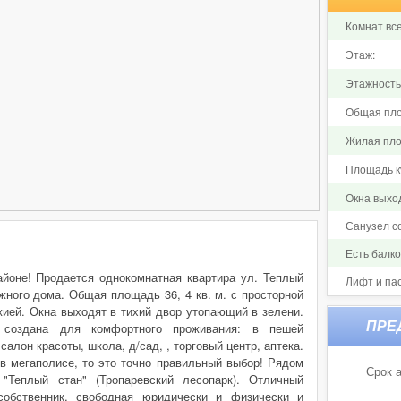
Комнат все
Этаж:
Этажность
Общая пло
Жилая пло
Площадь ку
Окна выхо
Санузел 
Есть балк
йоне! Продается однокомнатная квартира ул. Теплый
Лифт и па
тажного дома. Общая площадь 36, 4 кв. м. с просторной
жией. Окна выходят в тихий двор утопающий в зелени.
а создана для комфортного проживания: в пешей
салон красоты, школа, д/сад, , торговый центр, аптека.
 в мегаполисе, то это точно правильный выбор! Рядом
Срок а
"Теплый стан" (Тропаревский лесопарк). Отличный
собственник, свободная юридически и физически и