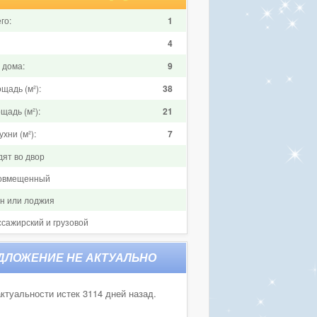
го:
1
4
 дома:
9
щадь (м²):
38
щадь (м²):
21
хни (м²):
7
дят во двор
совмещенный
он или лоджия
ссажирский и грузовой
ктуальности истек 3114 дней назад.