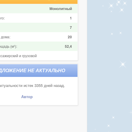
Монолитный
го:
1
7
 дома:
20
щадь (м²):
52,4
ссажирский и грузовой
ктуальности истек 3355 дней назад.
Автор