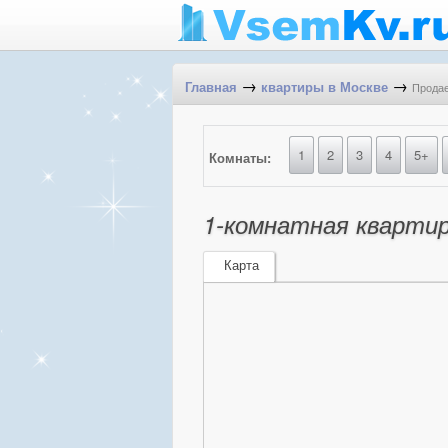
→
→
Продае
Главная
квартиры в Москве
1
2
3
4
5+
Комнаты:
1-комнатная квартира
Карта