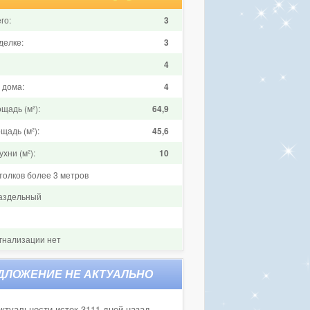
го:
3
делке:
3
4
 дома:
4
щадь (м²):
64,9
щадь (м²):
45,6
хни (м²):
10
толков более 3 метров
аздельный
гнализации нет
ктуальности истек 3111 дней назад.