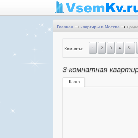
→
→
Продае
Главная
квартиры в Москве
1
2
3
4
5+
Комнаты:
3-комнатная квартира
Карта