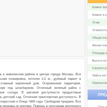
Комнат все
Комнат в с
Этаж:
Этажность
Общая пло
Жилая пло
Площадь ку
Высота по
Санузел р
ра в живописном районе в центре города Москвы. Все
Лифта нет
ьная планировка, потолки 3.2 м., дубовый паркет в
Охраны/си
-этажный кирпичный дом. Огороженная территория,
воре под шлагбаумом. Отличный зелёный район с
дные соседи. В шаговой доступности продуктовые
а, детский сад. Отличная транспортная доступность. В
лорусская и Улица 1905 года. Свободная продажа. Все
а продажа по ипотеке. Помощь в получении ипотечного
Срок а