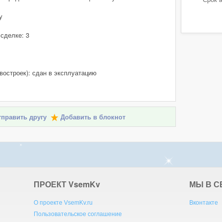
у
 сделке: 3
востроек): сдан в эксплуатацию
править другу
Добавить в блокнот
ПРОЕКТ V
sem
K
v
МЫ В С
О проекте VsemKv.ru
Вконтакте
Пользовательское соглашение