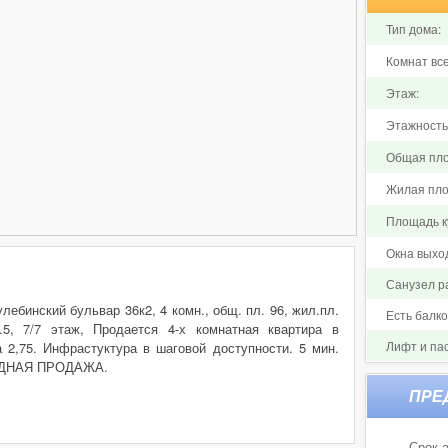
Тип дома:
Комнат все
Этаж:
Этажность
Общая пло
Жилая пло
Площадь ку
Окна выхо
Санузел р
ебинский бульвар 36к2, 4 комн., общ. пл. 96, жил.пл.
Есть балк
1.5, 7/7 этаж, Продается 4-х комнатная квартира в
Лифт и па
 2,75. Инфрастуктура в шаговой доступности. 5 мин.
БОДНАЯ ПРОДАЖА.
Срок а