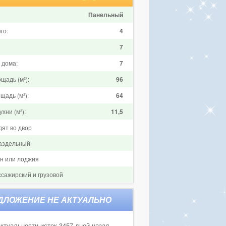
Панельный
го:
4
7
 дома:
7
щадь (м²):
96
щадь (м²):
64
хни (м²):
11,5
дят во двор
аздельный
он или лоджия
ссажирский и грузовой
ктуальности истек 3457 дней назад.