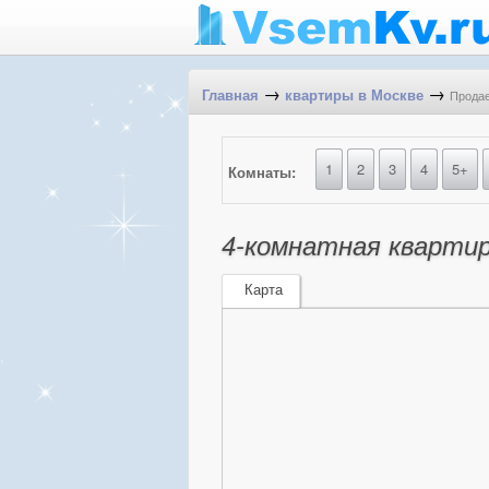
→
→
Продае
Главная
квартиры в Москве
1
2
3
4
5+
Комнаты:
4-комнатная квартира
Карта